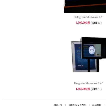
Hologram Showcase 42"
6,500,000원
(vat별도)
Holgram Showcase 8.4"
1,660,000원
(vat별도)