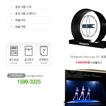
Hologram Showcase 24” 원
4,400,000원
(vat별도)