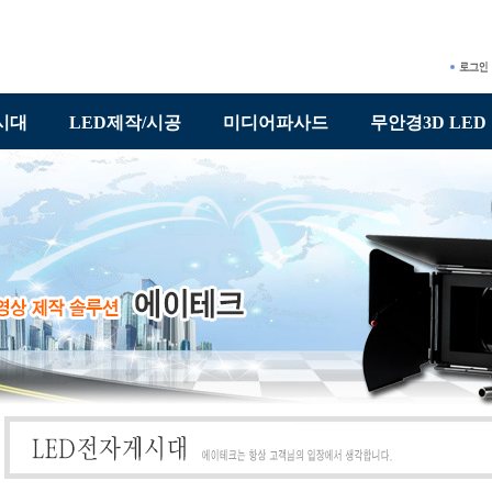
시대
LED제작/시공
미디어파사드
무안경3D LED