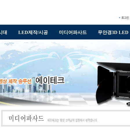
시대
LED제작/시공
미디어파사드
무안경3D LED